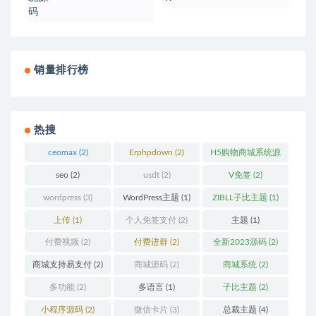
销量排行榜
热搜
ceomax
(2)
Erphpdown
(2)
H5购物商城系统源
码
(2)
seo
(2)
usdt
(2)
V免签
(2)
wordpress
(3)
WordPress主题
(1)
ZIBLL子比主题
(1)
上传
(1)
个人免签支付
(2)
主题
(1)
付费视频
(2)
付费进群
(2)
全新2023源码
(2)
商城支持易支付
(2)
商城源码
(2)
商城系统
(2)
多功能
(2)
多语言
(1)
子比主题
(2)
小程序源码
(2)
微信卡片
(3)
总裁主题
(4)