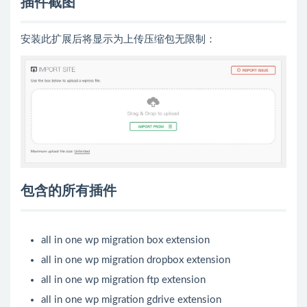
插件截图
安装此扩展后将显示为上传压缩包无限制：
包含的所有插件
all in one wp migration box extension
all in one wp migration dropbox extension
all in one wp migration ftp extension
all in one wp migration gdrive extension