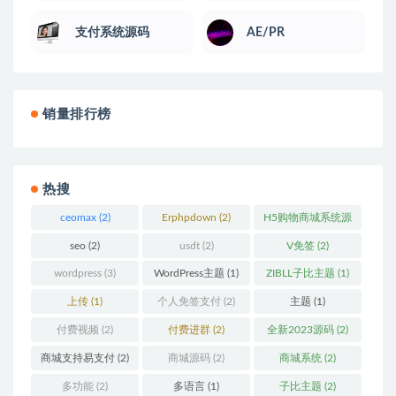
支付系统源码
AE/PR
销量排行榜
热搜
ceomax
(2)
Erphpdown
(2)
H5购物商城系统源
码
(2)
seo
(2)
usdt
(2)
V免签
(2)
wordpress
(3)
WordPress主题
(1)
ZIBLL子比主题
(1)
上传
(1)
个人免签支付
(2)
主题
(1)
付费视频
(2)
付费进群
(2)
全新2023源码
(2)
商城支持易支付
(2)
商城源码
(2)
商城系统
(2)
多功能
(2)
多语言
(1)
子比主题
(2)