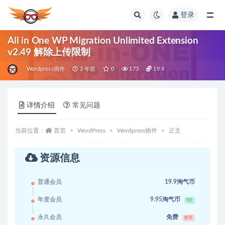
登录
全部
All in One WP Migration Unlimited Extension
v2.49 解除上传限制
Wordpress插件
3 年前
0
173
19.9
详情介绍
常见问题
当前位置：
首页
WordPress
Wordpress插件
正文
资源信息
普通会员
19.9淘气币
年度会员
9.95淘气币
5折
永久会员
免费
推荐