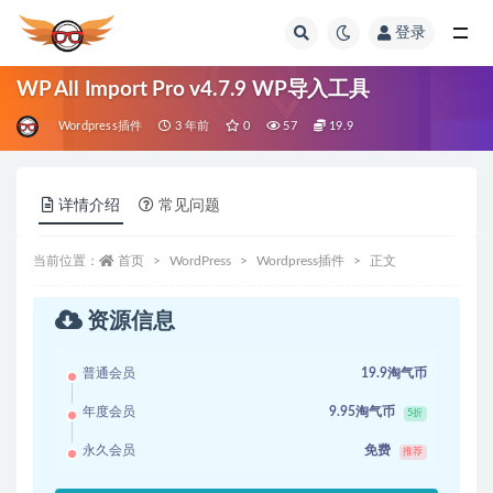
登录
全部
WP All Import Pro v4.7.9 WP导入工具
Wordpress插件
3 年前
0
57
19.9
详情介绍
常见问题
当前位置：
首页
WordPress
Wordpress插件
正文
资源信息
普通会员
19.9淘气币
年度会员
9.95淘气币
5折
永久会员
免费
推荐