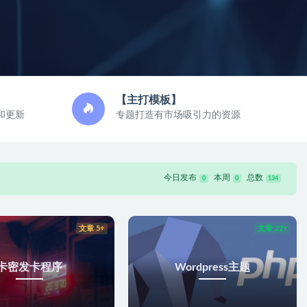
【主打模板】
和更新
专题打造有市场吸引力的资源
今日发布
本周
总数
0
0
134
文章 5+
文章 22+
卡密发卡程序
Wordpress主题