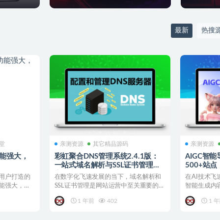
最新
热搜
学堂
亲测资源
其它精品源码
亲测资源
功能强大，
彩虹聚合DNS管理系统2.4.1版：
AIGC智
一站式域名解析与SSL证书管理的
500+站
高效之选
用户打造的
在数字化飞速发展的当下，域名解析和
在AI技术飞
能强大，而
SSL证书管理是网站运营中至关重要的环
智能生成内
.
节。一个高效、便捷的...
一。AIGC，即
1 年前
402
1 