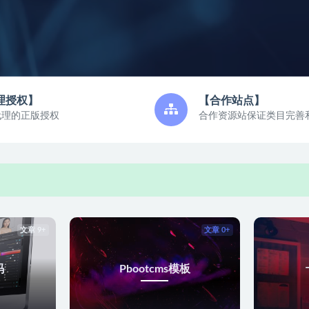
理授权】
【合作站点】
代理的正版授权
合作资源站保证类目完善
文章 9+
文章 0+
码
Pbootcms模板