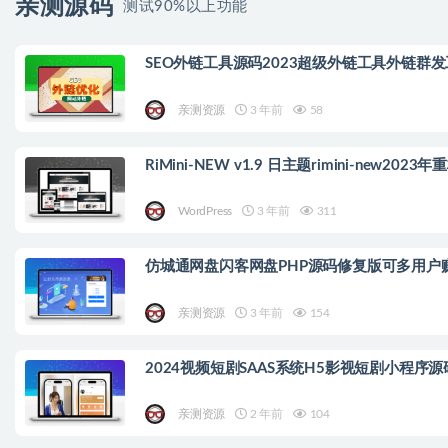
亲测源码
测试90%以上功能
SEO外链工具源码2023超级外链工具外链群
亲测资源
3 年前
58
RiMini-NEW v1.9 日主题rimini-new2
WordPress
3 年前
311
仿城通网盘闪客网盘PHP源码修复版可多用户
亲测资源
3 年前
154
2024视频短剧SAAS系统H5影视短剧小程序
亲测资源
2 年前
104