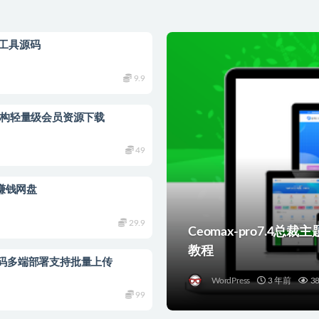
发工具源码
9.9
023年重构轻量级会员资源下载
49
赚钱网盘
29.9
Ceomax-pro7.4
教程
源码多端部署支持批量上传
WordPress
3 年前
3
99