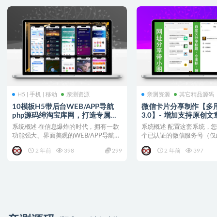
H5 | 手机 | 移动
亲测资源
亲测资源
其它精品源码
10模板H5带后台WEB/APP导航
微信卡片分享制作【多
php源码绅淘宝库网，打造专属导
3.0】- 增加支持原创
航新体验！
和H5外链跳转小程序管
系统概述 在信息爆炸的时代，拥有一款
系统概述 配置这套系统，
功能强大、界面美观的WEB/APP导航网
个已认证的微信服务号（仅
站，无疑是提升用...
分享接口的权限），备案...
2 年前
398
299
2 年前
397