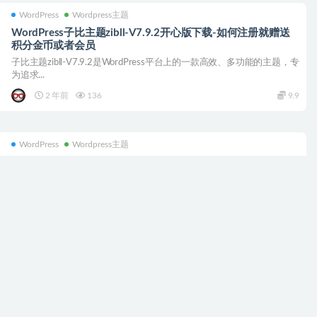
WordPress
Wordpress主题
WordPress子比主题zibll-V7.9.2开心版下载-如何注册就赠送
积分金币或者会员
子比主题zibll-V7.9.2是WordPress平台上的一款高效、多功能的主题，专
为追求...
2 年前
136
9.9
WordPress
Wordpress主题
RiMini-NEW v1.9 日主题rimini-new2023年重构轻量级会员资
源下载
Ritheme全新开发甄品主题，纯VIP会员资源/素材虚拟商城主题，极致精
练，轻松上手，随心...
3 年前
311
49