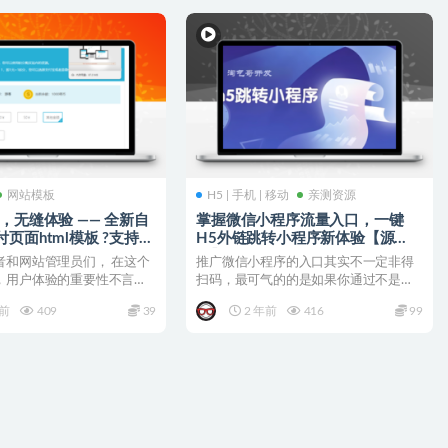
网站模板
H5 | 手机 | 移动
亲测资源
配，无缝体验 —— 全新自
掌握微信小程序流量入口，一键
付页面html模板 ?支持微
H5外链跳转小程序新体验【源
码】
者和网站管理员们， 在这个
推广微信小程序的入口其实不一定非得
，用户体验的重要性不言而
扫码，最可气的的是如果你通过不是微
的支付页面...
信的第三方平台去推微信小...
年前
409
39
2 年前
416
99