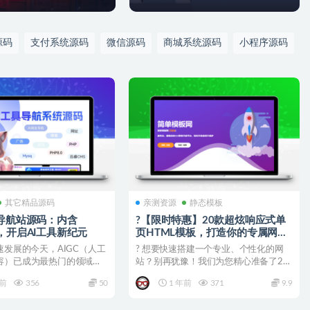
源码
支付系统源码
微信源码
商城系统源码
小程序源码
其它精品源码
亲测资源
静态模板
能导航站源码：内含
?【限时特惠】20款超炫响应式单
点，开启AI工具新纪元
页HTML模板，打造你的专属网
站！
速发展的今天，AIGC（人工
? 想要快速搭建一个专业、个性化的网
容）已成为最热门的领域之
站？别再犹豫！我们为您精心准备了20
A...
款风格各异的响应式单...
年前
356
50
1 年前
371
9.9