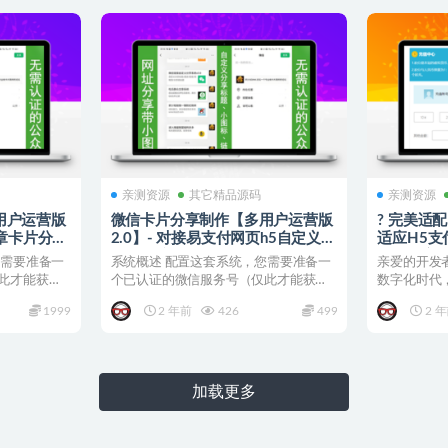
亲测资源
其它精品源码
亲测资源
用户运营版
微信卡片分享制作【多用户运营版
? 完美适
文章卡片分享
2.0】- 对接易支付网页h5自定义标
适应H5支
理
题描述缩略图生成源码
信支付宝
您需要准备一
系统概述 配置这套系统，您需要准备一
亲爱的开发
此才能获取
个已认证的微信服务号（仅此才能获取
数字化时代
分享接口的权限），备案...
喻。一个优秀
1999
2 年前
426
499
2 
加载更多